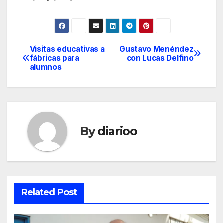
Visitas educativas a
Gustavo Menéndez
Post
fábricas para
con Lucas Delfino
alumnos
navigation
By
diarioo
Related Post