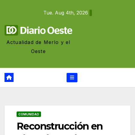
Skip
Tue. Aug 4th, 2026
to
content
Actualidad de Merlo y el
Oeste
COMUNIDAD
Reconstrucción en