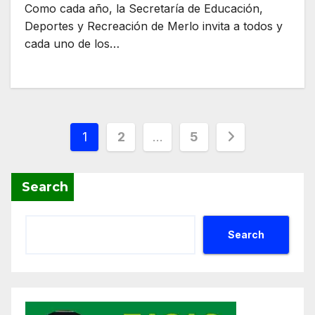
Como cada año, la Secretaría de Educación,
Deportes y Recreación de Merlo invita a todos y
cada uno de los…
Posts
1
2
…
5
pagination
Search
Search