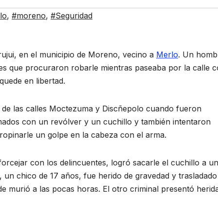
lo
,
#moreno
,
#Seguridad
Trujui, en el municipio de Moreno, vecino a
Merlo
. Un homb
es que procuraron robarle mientras paseaba por la calle 
quede en libertad.
n de las calles Moctezuma y Discñepolo cuando fueron
ados con un revólver y un cuchillo y también intentaron
propinarle un golpe en la cabeza con el arma.
rcejar con los delincuentes, logró sacarle el cuchillo a u
, un chico de 17 años, fue herido de gravedad y trasladado
e murió a las pocas horas. El otro criminal presentó herid