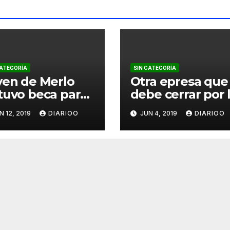
CATEGORÍA
SIN CATEGORÍA
ven de Merlo
Otra epresa que
tuvo beca para
debe cerrar por 
pacitarse en
crisis
N 12, 2019
DIARIOO
JUN 4, 2019
DIARIOO
icon Valley