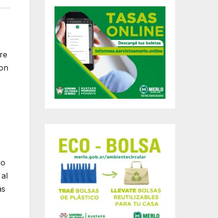
re
con
no
 al
as