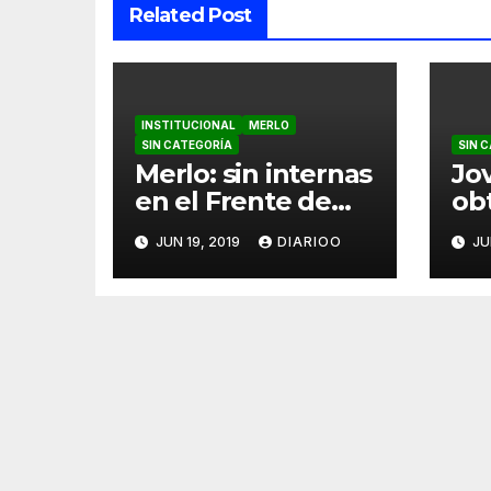
Related Post
INSTITUCIONAL
MERLO
SIN CATEGORÍA
SIN 
Merlo: sin internas
Jo
en el Frente de
ob
Todos
ca
JUN 19, 2019
DIARIOO
JU
Sil