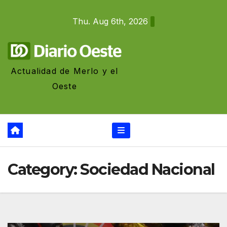
Skip
Thu. Aug 6th, 2026
to
content
Actualidad de Merlo y el
Oeste
Category:
Sociedad Nacional