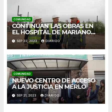
COMUNIDAD
CONTINÚAN LAS OBRAS EN
EL HOSPITAL DE MARIANO
ACOSTA
SEP 22, 2023
DIARIOO
COMUNIDAD
NUEVO CENTRO DE ACCESO
A LA JUSTICIA EN MERLO
SEP 21, 2023
DIARIOO