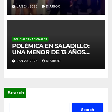
JAN 24, 2025
DIARIOO
POLICIALES NACIONALES
POLÉMICA EN SALADILLO:
UNA MENOR DE 13 AÑOS
PARIÓ Y LOS VECINOS
JAN 20, 2025
DIARIOO
ACUSAN A LA FISCALÍA
Search
Search