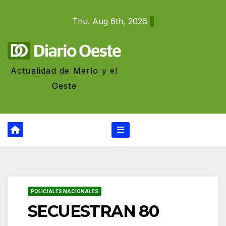
Skip
Thu. Aug 6th, 2026
to
content
Actualidad de Merlo y el
Oeste
POLICIALES NACIONALES
SECUESTRAN 80