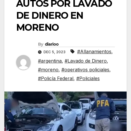
AUTOS POR LAVADO
DE DINERO EN
MORENO
By
diarioo
#Allanamientos
,
DEC 5, 2023
#argentina
,
#Lavado de Dinero
,
#moreno
,
#operativos policiales
,
#Policía Federal
,
#Policiales