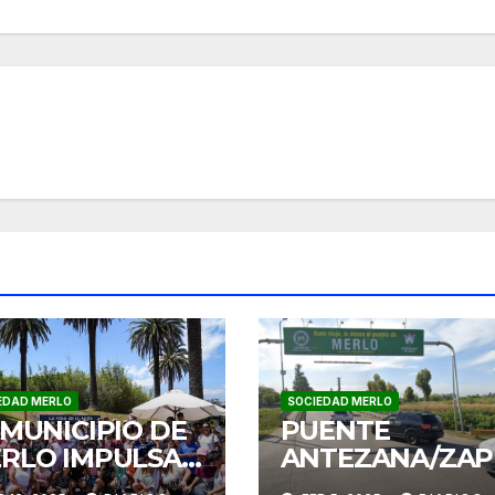
EDAD MERLO
SOCIEDAD MERLO
 MUNICIPIO DE
PUENTE
RLO IMPULSA
ANTEZANA/ZAP
LIDAS
LA CERRADO