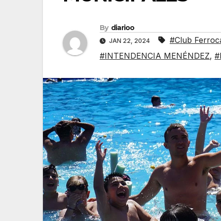
By
diarioo
#Club Ferroca
JAN 22, 2024
#INTENDENCIA MENÉNDEZ
,
#