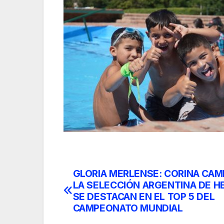
GLORIA MERLENSE: CORINA CA
Post
LA SELECCIÓN ARGENTINA DE H
navigation
SE DESTACAN EN EL TOP 5 DEL
CAMPEONATO MUNDIAL