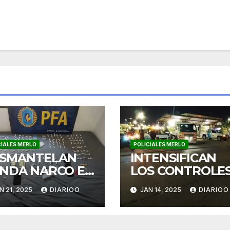
CIALES MERLO
POLICIALES MERLO
SMANTELAN
INTENSIFICAN
NDA NARCO EN
LOS CONTROLE
RLO
VIALES EN MER
N 21, 2025
DIARIOO
JAN 14, 2025
DIARIOO