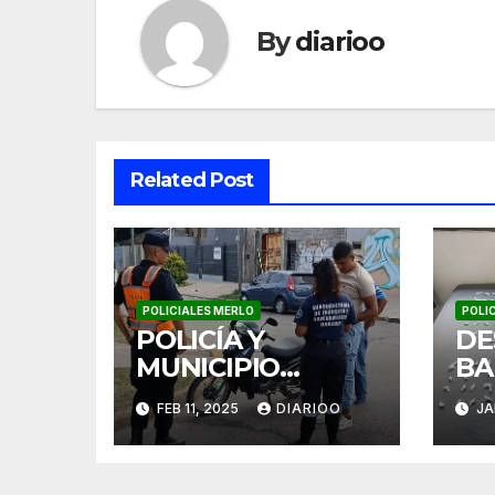
By
diarioo
Related Post
POLICIALES MERLO
POLI
POLICÍA Y
DE
MUNICIPIO
BA
TRABAJAN
ME
FEB 11, 2025
DIARIOO
JA
JUNTOS PARA
MEJORAR LA
SEGURIDAD VIAL