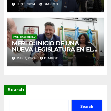
ALIMENTOS” DICHO POR
JUN 5, 2024
DIARIOO
MENÉNDEZ
POLÍTICA MERLO
MERLO: INICIO DE UNA
NUEVA LEGISLATURA EN EL
CONCEJO DELIBERANTE
MAR 7, 2024
DIARIOO
Search
Search