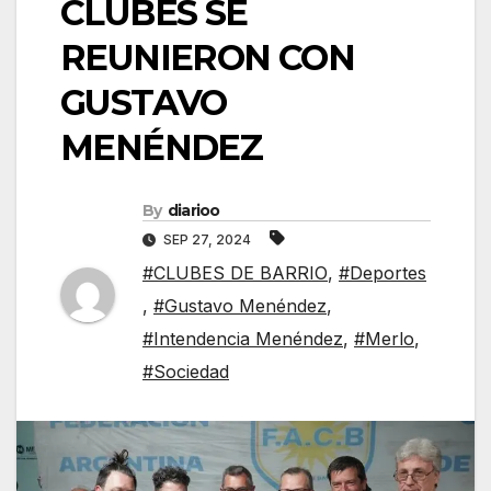
CLUBES SE
REUNIERON CON
GUSTAVO
MENÉNDEZ
By
diarioo
SEP 27, 2024
#CLUBES DE BARRIO
,
#Deportes
,
#Gustavo Menéndez
,
#Intendencia Menéndez
,
#Merlo
,
#Sociedad