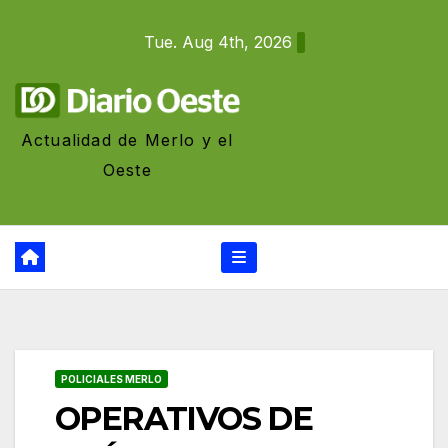
Skip
Tue. Aug 4th, 2026
to
content
Actualidad de Merlo y el
Oeste
POLICIALES MERLO
OPERATIVOS DE