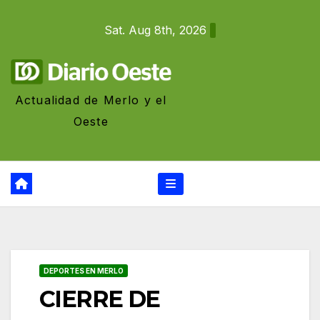
Skip
Sat. Aug 8th, 2026
to
content
Actualidad de Merlo y el
Oeste
DEPORTES EN MERLO
CIERRE DE