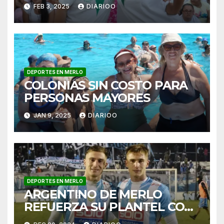
FEB 3, 2025
DIARIOO
DEPORTES EN MERLO
COLONIAS SIN COSTO PARA
PERSONAS MAYORES
JAN 9, 2025
DIARIOO
DEPORTES EN MERLO
ARGENTINO DE MERLO
REFUERZA SU PLANTEL CON
DOS EXJUGADORES