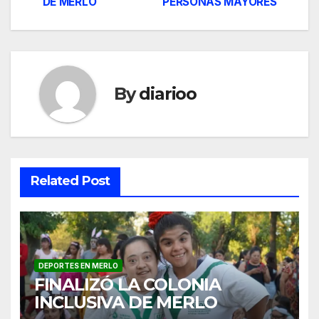
DE MERLO
PERSONAS MAYORES
navigation
By
diarioo
Related Post
DEPORTES EN MERLO
FINALIZÓ LA COLONIA
INCLUSIVA DE MERLO