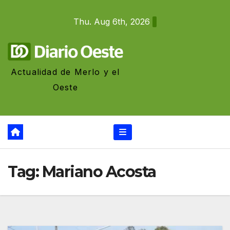
Skip
Thu. Aug 6th, 2026
to
content
Actualidad de Merlo y el
Oeste
Tag:
Mariano Acosta