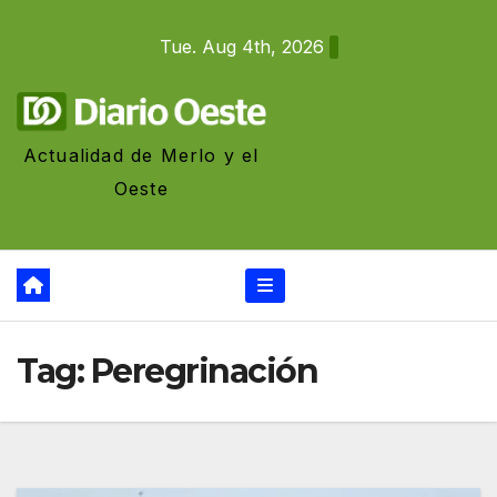
Skip
Tue. Aug 4th, 2026
to
content
Actualidad de Merlo y el
Oeste
Tag:
Peregrinación