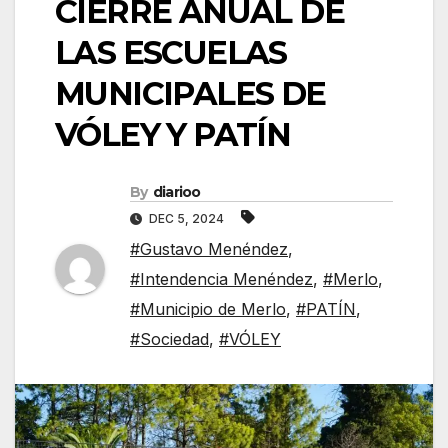
CIERRE ANUAL DE
LAS ESCUELAS
MUNICIPALES DE
VÓLEY Y PATÍN
By
diarioo
DEC 5, 2024
#Gustavo Menéndez
,
#Intendencia Menéndez
,
#Merlo
,
#Municipio de Merlo
,
#PATÍN
,
#Sociedad
,
#VÓLEY