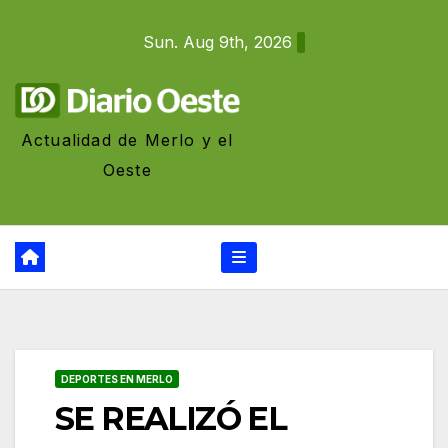
Skip
Sun. Aug 9th, 2026
to
content
Actualidad de Merlo y el
Oeste
DEPORTES EN MERLO
SE REALIZÓ EL