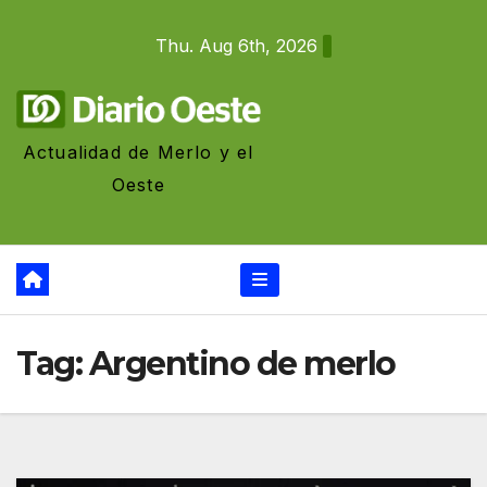
Skip
Thu. Aug 6th, 2026
to
content
Actualidad de Merlo y el
Oeste
Tag:
Argentino de merlo